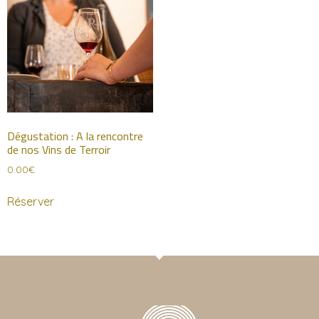
Dégustation : A la rencontre
de nos Vins de Terroir
0.00
€
Réserver