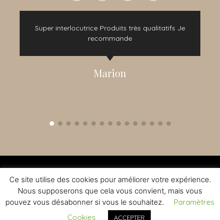
e
Super interlocutrice Produits très qualitatifs Je
t
recommande
Marion
2015 - 2022 © TOUS DROITS RÉSERVÉS - CRÉATION NOMADINDESIGN -
CGV
-
MENTIONS LÉGALES
Ce site utilise des cookies pour améliorer votre expérience.
L'ABUS D'ALCOOL EST DANGEREUX A LA SANTE - A CONSOMMER AVEC
MODERATION
Nous supposerons que cela vous convient, mais vous
pouvez vous désabonner si vous le souhaitez.
Paramètres
Cookies
ACCEPTER