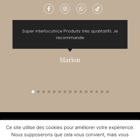
e
Super interlocutrice Produits très qualitatifs Je
t
recommande
Marion
2015 - 2022 © TOUS DROITS RÉSERVÉS - CRÉATION NOMADINDESIGN -
CGV
-
MENTIONS LÉGALES
Ce site utilise des cookies pour améliorer votre expérience.
L'ABUS D'ALCOOL EST DANGEREUX A LA SANTE - A CONSOMMER AVEC
MODERATION
Nous supposerons que cela vous convient, mais vous