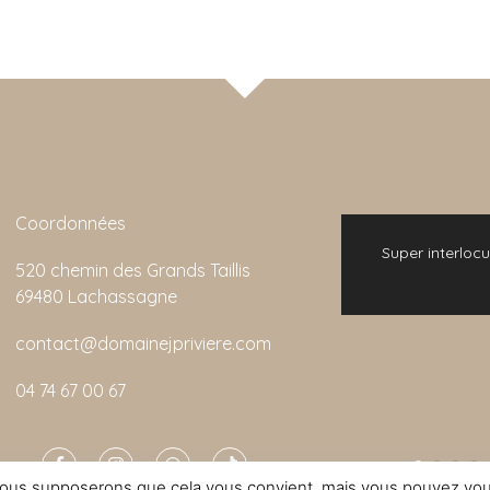
Coordonnées
 bonne expérience. L'animation de la visite
Super interlocu
520 chemin des Grands Taillis
emarquable et son rapport qualité/prix est
69480 Lachassagne
imbattable.
contact@domainejpriviere.com
Colin
04 74 67 00 67
. Nous supposerons que cela vous convient, mais vous pouvez vou