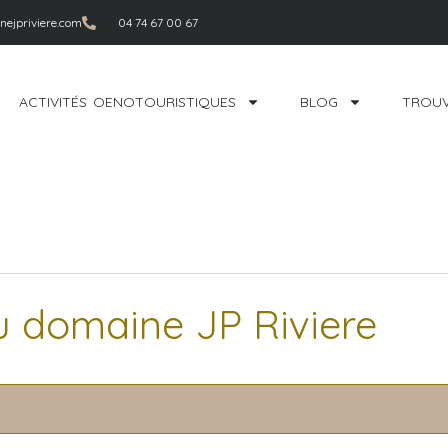
ejpriviere.com
04 74 67 00 67
ACTIVITÉS OENOTOURISTIQUES
BLOG
TROUV
u domaine JP Riviere