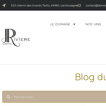
520 chemin des Grands Taillis, 69480, Lachassagne
contact@domain
LE DOMAINE
NOS VINS
Blog d