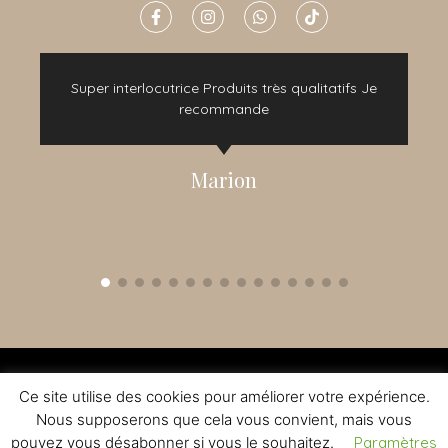
e
Super interlocutrice Produits très qualitatifs Je
t
recommande
Marion
2015 - 2022 © TOUS DROITS RÉSERVÉS - CRÉATION NOMADINDESIGN -
CGV
-
MENTIONS LÉGALES
Ce site utilise des cookies pour améliorer votre expérience.
L'ABUS D'ALCOOL EST DANGEREUX A LA SANTE - A CONSOMMER AVEC
MODERATION
Nous supposerons que cela vous convient, mais vous
pouvez vous désabonner si vous le souhaitez.
Paramètres