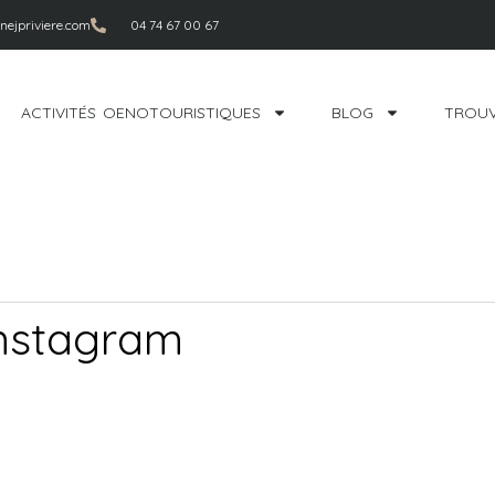
ejpriviere.com
04 74 67 00 67
ACTIVITÉS OENOTOURISTIQUES
BLOG
TROUV
instagram