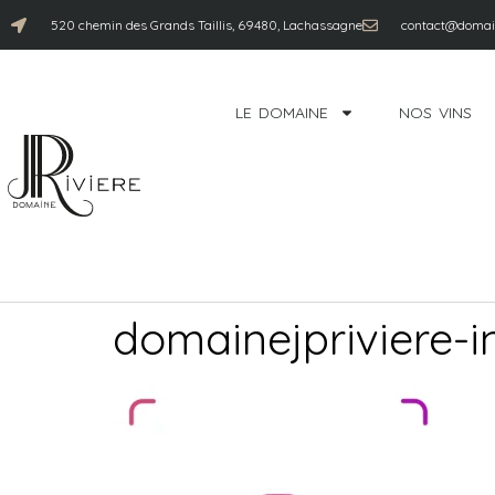
520 chemin des Grands Taillis, 69480, Lachassagne
contact@domain
LE DOMAINE
NOS VINS
domainejpriviere-